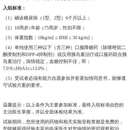
入组标准：
（
1
）确诊糖尿病（
1
型、
2
型）
6
个月以上；
（
2
）
18
周岁
≤
年龄
≤75
周岁，性别不限；
（
3
）体重指数：
18kg/m2 ≤ BMI ≤ 30 kg/m2
；
（
4
）单纯使用三种以下（含三种）口服降糖药（除噻唑烷二
酮类制剂和
DPP-4
抑制剂）或仅用胰岛素治疗或口服药联合胰
岛素治疗，病情稳定，血糖控制不佳，即：
7.0
％
≤HbA1c≤13.0%
；
（
5
）受试者必须有能力自愿参加并签署知情同意书，能够遵
守试验方案的要求。
温馨提示：以上条件为主要参加标准，最终入组标准由您的
主治医生掌握，并以全面体检结果为准。
试验期间，您所使用的药物和相关实验室检查都是免费的，
您能够获得经验丰富的临床医生对您病情的密切观察和治