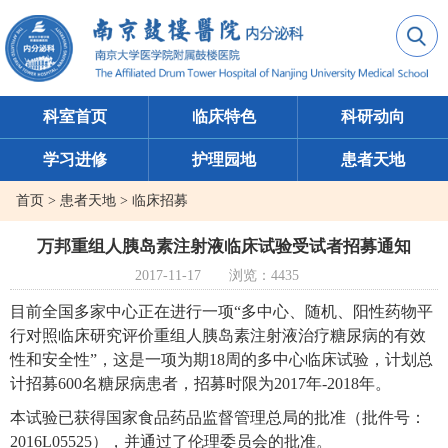
科室首页
临床特色
科研动向
学习进修
护理园地
患者天地
首页
>
患者天地
>
临床招募
万邦重组人胰岛素注射液临床试验受试者招募通知
2017-11-17
浏览：
4435
目前全国多家中心正在进行一项
“
多中心、随机、阳性药物平
行对照临床研究评价重组人胰岛素注射液治疗糖尿病的有效
性和安全性
”
，这是一项为期
18
周的多中心临床试验，计划总
计招募
600
名糖尿病患者，招募时限为
2017
年
-2018
年。
本试验已获得国家食品药品监督管理总局的批准（批件号：
2016L05525
），并通过了伦理委员会的批准。