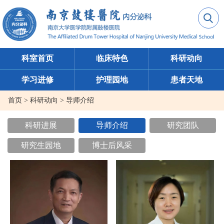
科室首页
临床特色
科研动向
学习进修
护理园地
患者天地
首页
>
科研动向
>
导师介绍
科研进展
导师介绍
研究团队
研究生园地
博士后风采