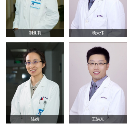
荆亚莉
顾天伟
陆婧
王洪东