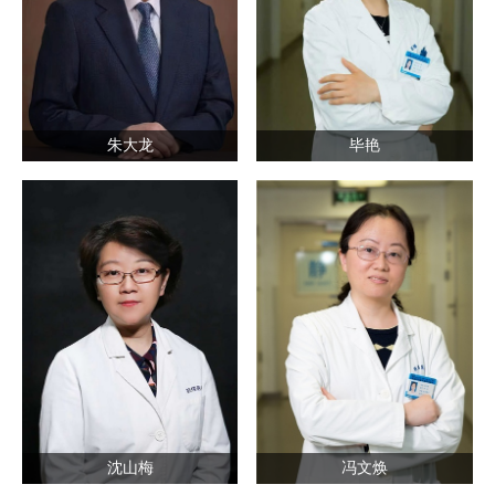
朱大龙
毕艳
沈山梅
冯文焕